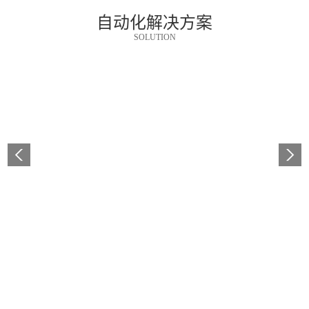
自动化解决方案
SOLUTION