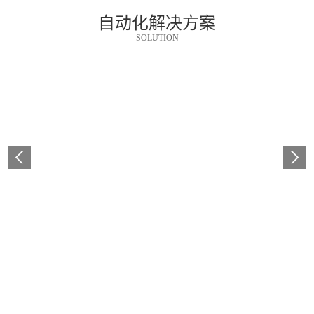
自动化解决方案
SOLUTION